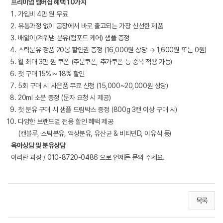
프리미엄 멤버십 혜택 10가지
가입비 4만 원 무료
유통과정 없이 공장에서 바로 출고되는 가장 신선한 제품
배앓이/겨워냄 분유(컴포트 케어) 샘플 증정
스틱분유 정품 20봉 할인권 증정 (16,000원 상당 → 1,600원 또는 0원)
월 최대 3만 원 쿠폰 (주문쿠폰, 추가쿠폰 등 중복 적용 가능)
첫 구매 15% ~ 18% 할인
5회 구매 시 사은품 무료 신청 (15,000~20,000원 상당)
20ml 소분 증정 (문자 요청 시 제공)
첫 분유 구매 시 샘플 드림박스 증정 (800g 3캔 이상 구매 시)
다양한 브랜드별 전용 할인 혜택 제공
(캔블루, 스틱분유, 액상분유, 유산균 & 비타민D, 이유식 등)
육아상담 및 분유상담
이리란 과장 / 010-8720-0486 으로 언제든 문의 주세요.
목록