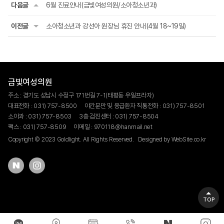
다음글
6월 진료안내(금빛여성의원/소아청소년과)
이전글
소아청소년과 강선아 원장님 휴진 안내(4월 18~19일)
금빛여성의원
주소 : 경기도 성남시 수정구 171번길 7-1(태평동 우일프라자)
대표전화 : 031) 757-8500
야간분만 및 응급환자 직통전화 : 031) 757-8501
소아과 : 031) 757-8503
3층 검진센터 : 031) 757-8504
팩스 : 031) 757-8509
이메일 : 970118@hanmail.net
Copyright © 2023 Goldlight. All Rights Reserved.
Designed by
WebSite.co.kr
TOP