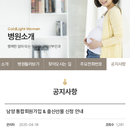
GoldLight Women
병원소개
행복한 엄마 되는 첫걸음! 금빛산부인과
 소개
병원둘러보기
찾아오시는 길
주요전화번호
공지사항
공지사항
남양 통합회원가입 & 출산선물 신청 안내
관리자
2025-04-18
조회수
1,281