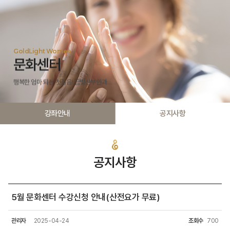
GoldLight Women
문화센터
행복한 엄마 되는 첫걸음! 금빛산부인과
강좌안내
공지사항
공지사항
5월 문화센터 수강신청 안내(산전요가 무료)
관리자
2025-04-24
조회수
700