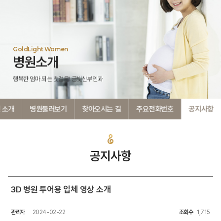
GoldLight Women
병원소개
행복한 엄마 되는 첫걸음! 금빛산부인과
 소개
병원둘러보기
찾아오시는 길
주요전화번호
공지사항
공지사항
3D 병원 투어용 입체 영상 소개
관리자
2024-02-22
조회수
1,715